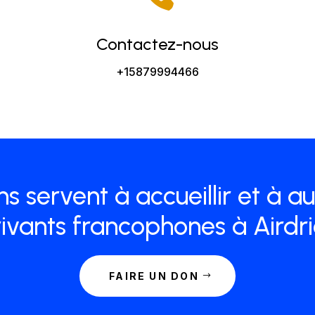
Contactez-nous
+15879994466
s servent à accueillir et à a
vants francophones à Airdrie
FAIRE UN DON