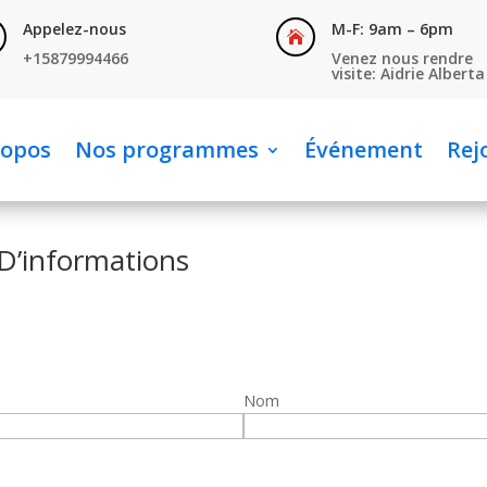
Appelez-nous
M-F: 9am – 6pm

+15879994466
Venez nous rendre
visite: Aidrie Alberta
ropos
Nos programmes
Événement
Rej
D’informations
Nom